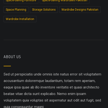
Space-Saving Furniture
Space-Saving Wardrobes Pakistan
Space Planning
Storage Solutions
Wardrobe Designs Pakistan
Wardrobe Installation
ABOUT US
Sed ut perspiciatis unde omnis iste natus error sit voluptatem
accusantium doloremque laudantium, totam rem aperiam,
eaque ipsa quae ab illo inventore veritatis et quasi architecto
beatae vitae dicta sunt explicabo. Nemo enim ipsam
voluptatem quia voluptas sit aspernatur aut odit aut fugit, sed
quia consequuntur magni